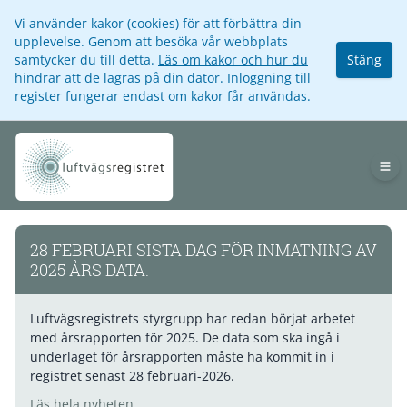
Vi använder kakor (cookies) för att förbättra din
upplevelse. Genom att besöka vår webbplats
samtycker du till detta.
Läs om kakor och hur du
Stäng
hindrar att de lagras på din dator.
Inloggning till
register fungerar endast om kakor får användas.
Op
28 FEBRUARI SISTA DAG FÖR INMATNING AV
2025 ÅRS DATA.
Luftvägsregistrets styrgrupp har redan börjat arbetet
med årsrapporten för 2025. De data som ska ingå i
underlaget för årsrapporten måste ha kommit in i
registret senast 28 februari-2026.
Läs hela nyheten.