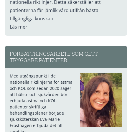
nationella riktlinjer. Detta säkerställer att
patienterna får jämlik vård utifrån bästa
tillgängliga kunskap.
Läs mer.
FÖRBÄTTRINGSARBETE SOM GETT
TRYGGARE PATIENTER
Med utgångspunkt i de
nationella riktlinjerna för astma
och KOL som sedan 2020 säger
att hälso- och sjukvården bör
erbjuda astma och KOL-
patienter skriftliga
behandlingsplaner började
sjuksköterskan Eva-Marie
Frosthagen erbjuda det till
samtliga.