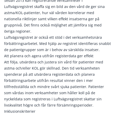
Sedan 2013 kan registrerande verksamheter i
Luftvägsregistret skaffa sig en bild av den vård de ger sina
astma/KOL-patienter, hur väl vården korrelerar med
nationella riktlinjer samt vilken effekt insatserna ger på
gruppnivå. Det finns också möjlighet att jämföra sig med
övriga regioner.
Luftvägsregistret är också ett stöd i det verksamhetsnära
förbättringsarbetet. Med hjälp av registret identifieras snabbt
de patientgrupper som är i behov av särskilda insatser.
Att planera och agera utifrån registerdata ger effekt
Att följa, utvärdera och justera sin vård för patienter med
astma och/eller KOL gör skillnad. Den tid verksamheten
spenderar på att utvärdera registerdata och planera
förbättringsarbete utifrån resultat vinner den i mer
tillfredsställda och mindre svårt sjuka patienter. Patienter
som vårdas inom verksamheter som håller koll på de
nyckeldata som registreras i Luftvägsregistret skattar sin
livskvalitet högre och får färre försämringsperioder.
Inklusionskriterier