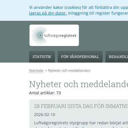
Vi använder kakor (cookies) för att förbättra din u
lagras på din dator.
Inloggning till register funger
STATISTIK
FÖR VÅRDPERSONAL
BEHANDLI
Startsida
Nyheter och meddelanden
Nyheter och meddeland
Antal artiklar:
73
28 FEBRUARI SISTA DAG FÖR INMATNI
2026-02-10
Luftvägsregistrets styrgrupp har redan börjat a