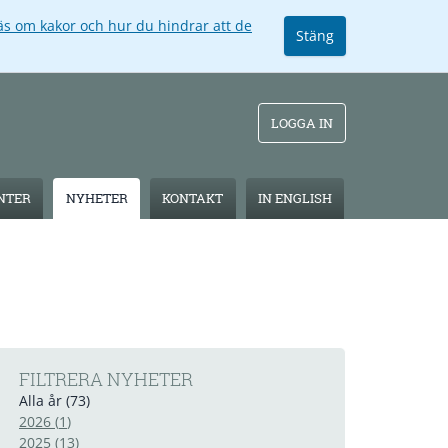
äs om kakor och hur du hindrar att de
Stäng
LOGGA IN
ENTER
NYHETER
KONTAKT
IN ENGLISH
FILTRERA NYHETER
Alla år
(
73
)
2026
(
1
)
2025
(
13
)