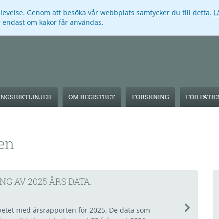
pplevelse. Genom att besöka vår webbplats samtycker du till detta.
L
ar endast om kakor får användas.
NGSRIKTLINJER
OM REGISTRET
FORSKNING
FÖR PATI
en
NG AV 2025 ÅRS DATA.
rbetet med årsrapporten för 2025. De data som