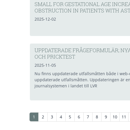
SMALL FOR GESTATIONAL AGE INCRE
OBSTRUCTION IN PATIENTS WITH A
2025-12-02
UPPDATERADE FRÅGEFORMULÄR; NYA 
OCH PRICKTEST
2025-11-05
Nu finns uppdaterade utfallsmåtten både i web
uppdaterade utfallsmåtten. Uppdateringen är en d
journalsystemen i landet till LVR
1
2
3
4
5
6
7
8
9
10
11