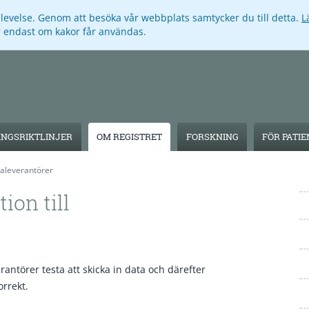
pplevelse. Genom att besöka vår webbplats samtycker du till detta.
L
ar endast om kakor får användas.
NGSRIKTLINJER
OM REGISTRET
FORSKNING
FÖR PATI
ataleverantörer
ion till
antörer testa att skicka in data och därefter
orrekt.