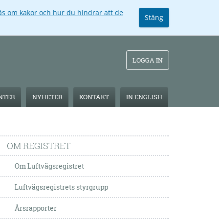
äs om kakor och hur du hindrar att de
Stäng
LOGGA IN
ENTER
NYHETER
KONTAKT
IN ENGLISH
OM REGISTRET
Om Luftvägsregistret
Luftvägsregistrets styrgrupp
Årsrapporter