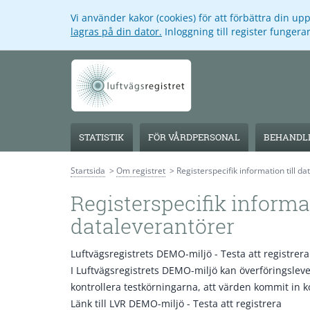
Vi använder kakor (cookies) för att förbättra din u
lagras på din dator.
Inloggning till register funger
STATISTIK
FÖR VÅRDPERSONAL
BEHANDLI
Startsida
Om registret
Registerspecifik information till d
Registerspecifik informat
dataleverantörer
Luftvägsregistrets DEMO-miljö - Testa att registrera
I Luftvägsregistrets DEMO-miljö kan överföringslever
kontrollera testkörningarna, att värden kommit in k
Länk till LVR DEMO-miljö - Testa att registrera