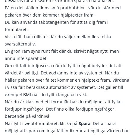
besvaras för att svaren ska kunna sparas i databasen.
På en del ställen finns små pratbubblor. När du står med
pekaren över dem kommer hjälptexter fram.
Du kan använda tabbtangenten för att ta dig fram i
formuläret.
Vissa fält har rullistor där du väljer mellan flera olika
svarsalternativ.
En grön ram syns runt fält där du skrivit något nytt, men
ännu inte sparat det.
Om ett fält blir ljusrosa när du fyllt i något betyder det att
värdet är ogiltigt. Det godkänns inte av systemet. När du
håller pekaren över fältet kommer en hjälptext fram. Värdena
i vissa fält beräknas automatiskt av systemet. Det gäller till
exempel BMI när du fyllt i längd och vikt.
När du är klar med ett formulär har du möjlighet att fylla i
fördjupningsfrågor. Det finns olika fördjupningsfrågor
beroende på vårdnivå.
När fyllt i webbformuläret, klicka på
Spara
. Det är bara
möjligt att spara om inga fält indikerar att ogiltiga värden har