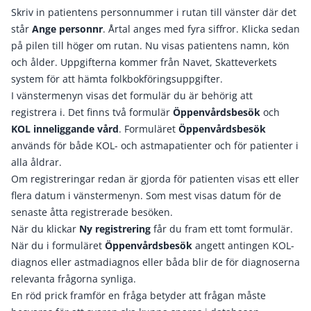
Skriv in patientens personnummer i rutan till vänster där det
står
Ange personnr
. Årtal anges med fyra siffror. Klicka sedan
på pilen till höger om rutan. Nu visas patientens namn, kön
och ålder. Uppgifterna kommer från Navet, Skatteverkets
system för att hämta folkbokföringsuppgifter.
I vänstermenyn visas det formulär du är behörig att
registrera i. Det finns två formulär
Öppenvårdsbesök
och
KOL inneliggande vård
. Formuläret
Öppenvårdsbesök
används för både KOL- och astmapatienter och för patienter i
alla åldrar.
Om registreringar redan är gjorda för patienten visas ett eller
flera datum i vänstermenyn. Som mest visas datum för de
senaste åtta registrerade besöken.
När du klickar
Ny registrering
får du fram ett tomt formulär.
När du i formuläret
Öppenvårdsbesök
angett antingen KOL-
diagnos eller astmadiagnos eller båda blir de för diagnoserna
relevanta frågorna synliga.
En röd prick framför en fråga betyder att frågan måste