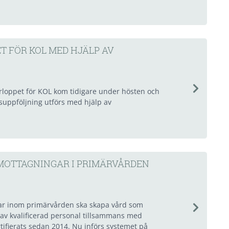
T FÖR KOL MED HJÄLP AV
loppet för KOL kom tidigare under hösten och
tsuppföljning utförs med hjälp av
-MOTTAGNINGAR I PRIMÄRVÅRDEN
gar inom primärvården ska skapa vård som
 av kvalificerad personal tillsammans med
rtifierats sedan 2014. Nu införs systemet på