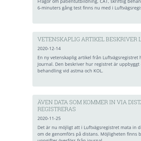
Frågor om patientutbildning, CAT, skriftlig beha
6-minuters gång test finns nu med i Luftvägsregi
VETENSKAPLIG ARTIKEL BESKRIVER 
2020-12-14
En ny vetenskaplig artikel från Luftvägsregistret 
Journal. Den beskriver hur registret är uppbyggt
behandling vid astma och KOL.
ÄVEN DATA SOM KOMMER IN VIA DI
REGISTRERAS
2020-11-25
Det är nu möjligt att i Luftvägsregistret mata i
om de genomförs på distans. Möjligheten finns 
uppgifter överförs från journal.