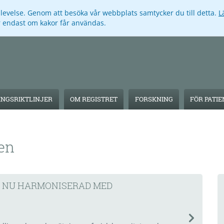
pplevelse. Genom att besöka vår webbplats samtycker du till detta.
L
ar endast om kakor får användas.
NGSRIKTLINJER
OM REGISTRET
FORSKNING
FÖR PATI
en
D NU HARMONISERAD MED