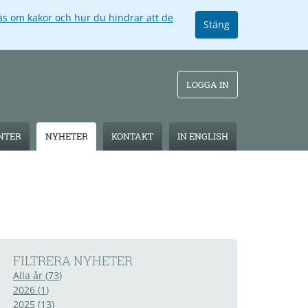
äs om kakor och hur du hindrar att de
Stäng
LOGGA IN
ENTER
NYHETER
KONTAKT
IN ENGLISH
FILTRERA NYHETER
Alla år
(
73
)
2026
(
1
)
2025
(
13
)