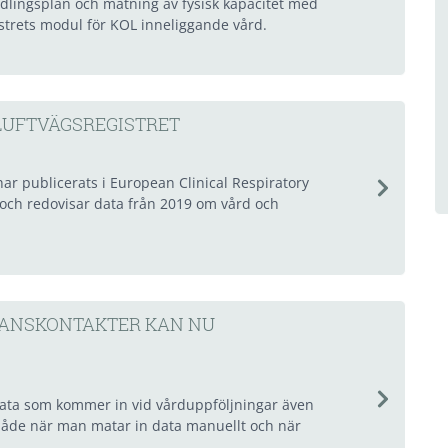
ndlingsplan och mätning av fysisk kapacitet med
strets modul för KOL inneliggande vård.
LUFTVÄGSREGISTRET
har publicerats i European Clinical Respiratory
 och redovisar data från 2019 om vård och
STANSKONTAKTER KAN NU
n data som kommer in vid vårduppföljningar även
både när man matar in data manuellt och när