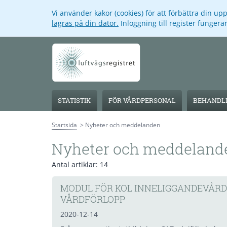
Vi använder kakor (cookies) för att förbättra din u
lagras på din dator.
Inloggning till register funger
STATISTIK
FÖR VÅRDPERSONAL
BEHANDLI
Startsida
Nyheter och meddelanden
Nyheter och meddeland
Antal artiklar:
14
MODUL FÖR KOL INNELIGGANDEVÅR
VÅRDFÖRLOPP
2020-12-14